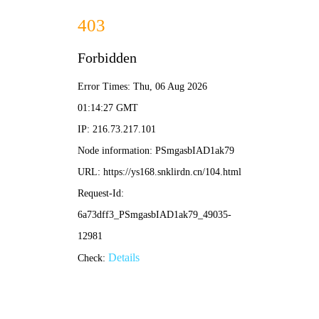
☰ 菜单
🔥 本周爆款
《热辣滚烫》 · 9.5分
《飞驰人生2》 · 9.2分
《第二十条》 · 9.4分
⚡ 极速更新
每日12:00 同步院线
无广告 秒加载